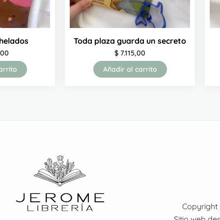
 helados
Toda plaza guarda un secreto
,00
$
7.115,00
arrito
Añadir al carrito
Copyright 
Sitio web de