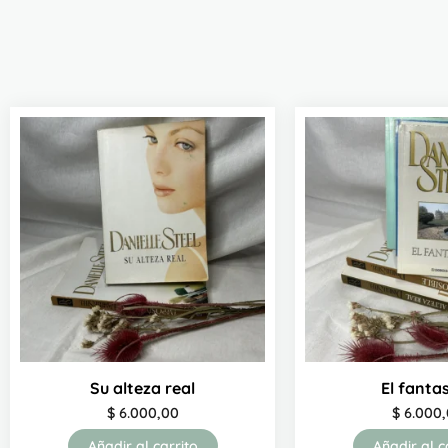
Su alteza real
El fant
$
6.000,00
$
6.000,
Añadir al carrito
Añadir al c