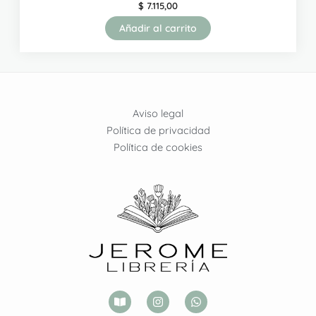
$
7.115,00
Añadir al carrito
Aviso legal
Política de privacidad
Política de cookies
B
I
W
o
n
h