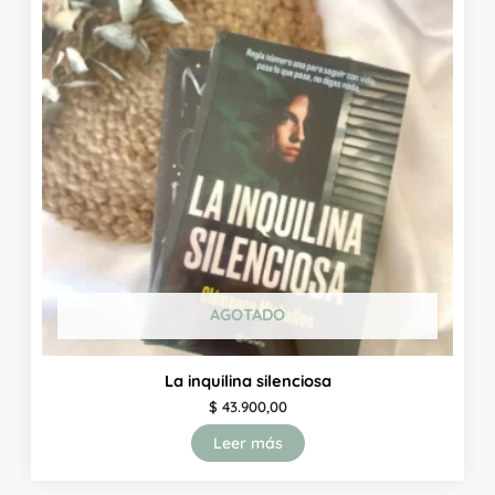
AGOTADO
La inquilina silenciosa
$
43.900,00
Leer más