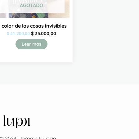
AGOTADO
l color de las cosas invisibles
$
35.000,00
$
41.200,00
Leer más
© 2024 | Jerome Librería.