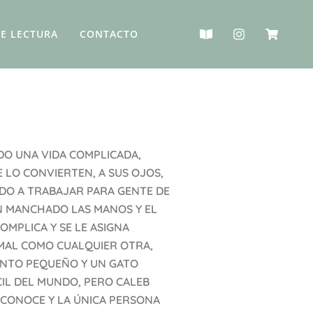
B
I
S
E LECTURA
CONTACTO
o
n
h
o
s
o
k
t
p
-
a
p
o
g
i
p
r
n
e
a
g
n
m
-
c
a
DO UNA VIDA COMPLICADA,
r
E LO CONVIERTEN, A SUS OJOS,
t
DO A TRABAJAR PARA GENTE DE
N MANCHADO LAS MANOS Y EL
OMPLICA Y SE LE ASIGNA
RMAL COMO CUALQUIER OTRA,
ENTO PEQUEÑO Y UN GATO
CIL DEL MUNDO, PERO CALEB
 CONOCE Y LA ÚNICA PERSONA