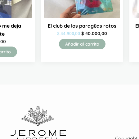
o me deja
El club de los paragüas rotos
E
te
$
40.000,00
$
44.900,00
,00
Añadir al carrito
arrito
Copyright 