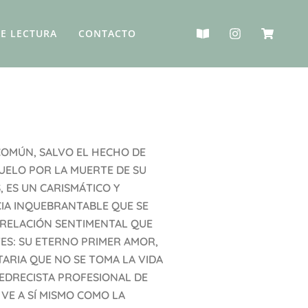
B
I
S
E LECTURA
CONTACTO
o
n
h
o
s
o
k
t
p
-
a
p
o
g
i
p
r
n
e
a
g
n
m
-
c
a
COMÚN, SALVO EL HECHO DE
r
UELO POR LA MUERTE DE SU
t
, ES UN CARISMÁTICO Y
IA INQUEBRANTABLE QUE SE
 RELACIÓN SENTIMENTAL QUE
ES: SU ETERNO PRIMER AMOR,
TARIA QUE NO SE TOMA LA VIDA
AJEDRECISTA PROFESIONAL DE
 VE A SÍ MISMO COMO LA