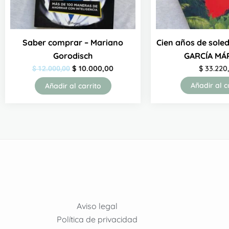
Saber comprar – Mariano
Cien años de sole
Gorodisch
GARCÍA MÁ
$
10.000,00
$
33.220
$
12.000,00
Añadir al c
Añadir al carrito
Aviso legal
Política de privacidad