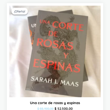
El
El
precio
precio
¡Oferta!
¡Oferta!
original
actual
era:
es:
$ 55.900,00.
$ 52.500,00.
Una corte de rosas y espinas
$
52.500,00
$
55.900,00